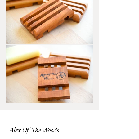
A
lex Of The
W
oods