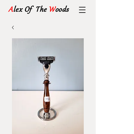
A
lex Of The
W
oods