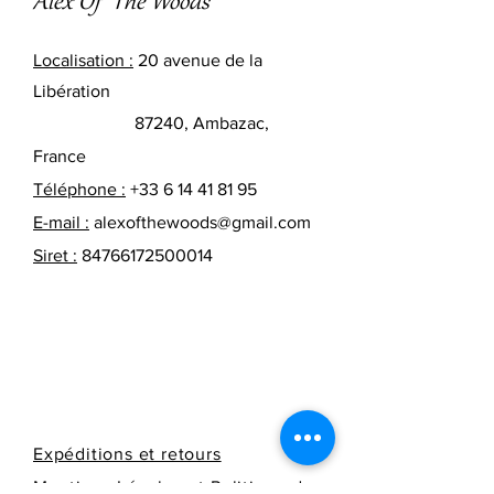
A
lex Of The
W
oods
Localisation :
20 avenue de la
Libération
87240, Ambazac,
France
Téléphone :
+33 6 14 41 81 95
E-mail :
alexofthewoods@gmail.com
Siret :
84766172500014
Expéditions et retours
Mentions Légales et Politique de